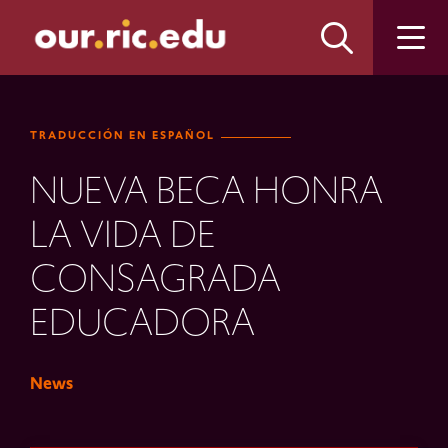
Skip
Skip
to
to
main
main
site
content
navigation
TRADUCCIÓN EN ESPAÑOL
NUEVA BECA HONRA
LA VIDA DE
CONSAGRADA
EDUCADORA
News